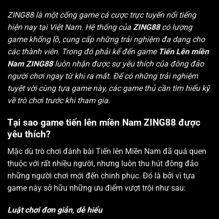
ZING88 là một cổng game cá cược trực tuyến nổi tiếng
hiện nay tại Việt Nam. Hệ thống của
ZING88
có lượng
game khổng lồ, cung cấp những trải nghiệm đa dạng cho
các thành viên. Trong đó phải kể đến game
Tiến Lên miền
Nam ZING88
luôn nhận được sự yêu thích của đông đảo
người chơi ngay từ khi ra mắt. Để có những trải nghiệm
tuyệt vời cùng tựa game này, các game thủ cần tìm hiểu kỹ
về trò chơi trước khi tham gia.
Tại sao game tiến lên miền Nam ZING88 được
yêu thích?
Mặc dù trò chơi đánh bài Tiến lên Miền Nam đã quá quen
thuộc với rất nhiều người, nhưng luôn thu hút đông đảo
những người chơi mới đến chinh phục. Đó là bởi vì tựa
game này sở hữu những ưu điểm vượt trội như sau:
Luật chơi đơn giản, dễ hiểu