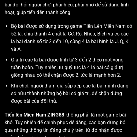
bài đòi hỏi người chơi phải hiểu, phải nhớ để sử dụng linh
hoạt, giúp tiến đến thành công.
Bộ bài được sử dụng trong game Tiến Lên Miền Nam có
52 lá, chia thành 4 chất là Cơ, Rô, Nhép, Bích và có các
lá bài đánh số từ 2 đến 10, cùng 4 lá bài hình là J, Q, K
và A.
Giá trị các lá bài được tính từ 3 đến 2 theo một vòng
tuần hoàn. Tuy nhiên, tứ quý tức là 4 lá bài có giá trị
giống nhau có thể chặn được 2, tức là mạnh hơn 2.
Khi chơi, người tham gia sắp xếp các lá bài mình đang
sở hữu thành những bộ bài có giá trị, để chặn đứng
được bài của đối thủ.
Tiến lên Miền Nam ZING88
không phải là một game bài
khó. Tuy nhiên để chinh phục dễ dàng, các bạn đừng bỏ
qua những thông tin đáng chú ý trên, từ đó nhận được