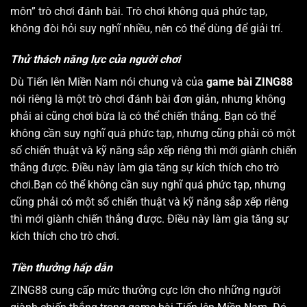
môn” trò chơi đánh bài. Trò chơi không quá phức tạp,
không đòi hỏi suy nghĩ nhiều, nên có thể dùng để giải trí.
Thử thách năng lực của người chơi
Dù Tiến lên Miền Nam nói chung và của
game bài ZING88
nói riêng là một trò chơi đánh bài đơn giản, nhưng không
phải ai cũng chơi bừa là có thể chiến thắng. Bạn có thể
không cần suy nghĩ quá phức tạp, nhưng cũng phải có một
số chiến thuật và kỹ năng sắp xếp riêng thì mới giành chiến
thắng được. Điều này làm gia tăng sự kích thích cho trò
chơi.Bạn có thể không cần suy nghĩ quá phức tạp, nhưng
cũng phải có một số chiến thuật và kỹ năng sắp xếp riêng
thì mới giành chiến thắng được. Điều này làm gia tăng sự
kích thích cho trò chơi.
Tiền thưởng hấp dẫn
ZING88 cung cấp mức thưởng cực lớn cho những người