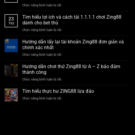
Chức năng bình luận bị tắt
ở
Phỏm
Zing88:
Tìm hiểu lợi ích và cách tải 1.1.1.1 chơi Zing88
23
Khám
dành cho bet thủ
Th2
chi
Chức năng bình luận bị tắt
ở
tiết
Tìm
cách
hiểu
Hướng dẫn lấy lại tài khoản Zing88 đơn giản và
chơi
lợi
game
chính xác nhất
ích
bài
Chức năng bình luận bị tắt
ở
và
2025
Hướng
cách
dẫn
Hướng dẫn chơi thử Zing88 từ A – Z bảo đảm
tải
lấy
1.1.1.1
thành công
lại
chơi
Chức năng bình luận bị tắt
ở
tài
Zing88
Hướng
khoản
dành
dẫn
Tìm hiểu thực hư ZING88 lừa đảo
Zing88
cho
chơi
đơn
bet
Chức năng bình luận bị tắt
ở
thử
giản
thủ
Tìm
Zing88
và
hiểu
từ
chính
thực
A
xác
hư
–
nhất
ZING88
Z
lừa
bảo
đảo