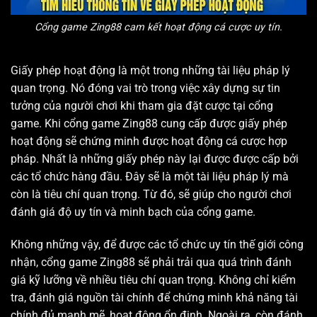
Cổng game Zing88 cam kết hoạt động cá cược uy tín.
Giấy phép hoạt động là một trong những tài liệu pháp lý
quan trọng. Nó đóng vai trò trong việc xây dựng sự tin
tưởng của người chơi khi tham gia đặt cược tại cổng
game. Khi cổng game Zing88 cung cấp được giấy phép
hoạt động sẽ chứng minh được hoạt động cá cược hợp
pháp. Nhất là những giấy phép này lại được được cấp bởi
các tổ chức hàng đầu. Đây sẽ là một tài liệu pháp lý mà
còn là tiêu chí quan trọng. Từ đó, sẽ giúp cho người chơi
đánh giá độ uy tín và minh bạch của cổng game.
Không những vậy, để được các tổ chức uy tín thế giới công
nhận, cổng game Zing88 sẽ phải trải qua quá trình đánh
giá kỹ lưỡng về nhiều tiêu chí quan trọng. Không chỉ kiểm
tra, đánh giá nguồn tài chính để chứng minh khả năng tài
chính đủ mạnh mẽ, hoạt động ổn định. Ngoài ra, còn đánh